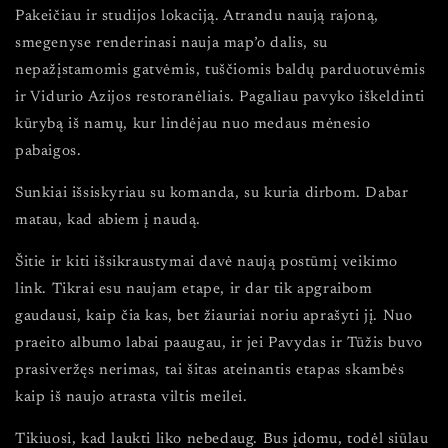
Pakeičiau ir studijos lokaciją. Atrandu naują rajoną,
smegenyse renderinasi nauja map’o dalis, su
nepažįstamomis gatvėmis, tuščiomis baldų parduotuvėmis
ir Vidurio Azijos restoranėliais. Pagaliau pavyko iškeldinti
kūrybą iš namų, kur lindėjau nuo medaus mėnesio
pabaigos.
Sunkiai išsiskyriau su komanda, su kuria dirbom. Dabar
matau, kad abiem į naudą.
Šitie ir kiti išsikraustymai davė naują postūmį veikimo
link. Tikrai esu naujam etape, ir dar tik apgraibom
gaudausi, kaip čia kas, bet žiauriai noriu aprašyti jį. Nuo
praeito albumo labai paaugau, ir jei Pavydas ir Tūžis buvo
prasiveržęs nerimas, tai šitas ateinantis etapas skambės
kaip iš naujo atrasta viltis meilei.
Tikiuosi, kad laukti liko nebedaug. Bus įdomu, todėl siūlau