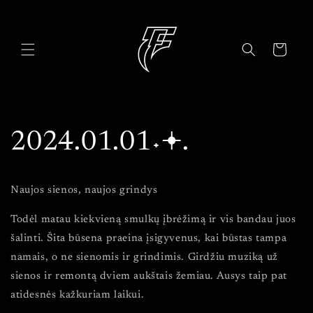
Skip to
content
Cart
2024.01.01˖𖥔.
Naujos sienos, naujos grindys
Todėl matau kiekvieną smulkų įbrėžimą ir vis bandau juos
šalinti. Šita būsena praeina įsigyvenus, kai būstas tampa
namais, o ne sienomis ir grindimis. Girdžiu muziką už
sienos ir remontą dviem aukštais žemiau. Ausys taip pat
atidesnės kažkuriam laikui.